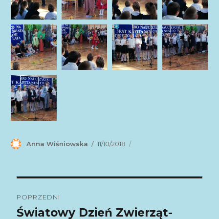
Autor
Anna Wiśniowska
Data
11/10/2018
publikacji
Nawigacja
POPRZEDNI
wpisu
Światowy Dzień Zwierząt-
Poprzedni