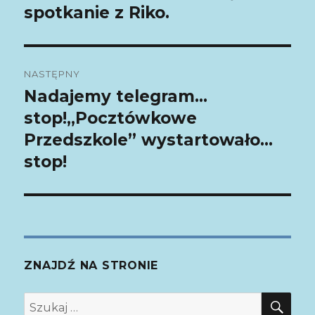
spotkanie z Riko.
wpis:
NASTĘPNY
Nadajemy telegram…
Następny
stop!,,Pocztówkowe
wpis:
Przedszkole” wystartowało…
stop!
ZNAJDŹ NA STRONIE
SZ
Szukaj: