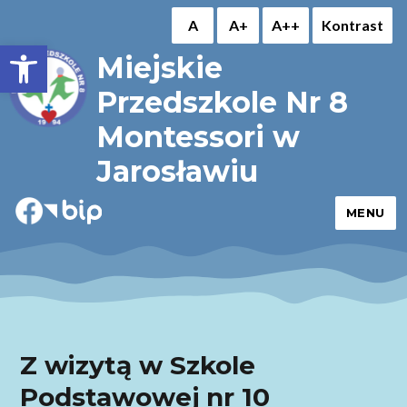
A
A+
A++
Kontrast
Otwórz pasek narzędzi
Miejskie
Przedszkole Nr 8
Montessori w
Jarosławiu
MENU
Z wizytą w Szkole
Podstawowej nr 10