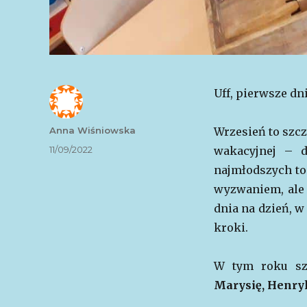
Uff, pierwsze dni
Autor
Anna Wiśniowska
Wrzesień to szc
Data
11/09/2022
wakacyjnej – d
publikacji
najmłodszych to 
wyzwaniem, ale 
dnia na dzień, w
kroki.
W tym roku sz
Marysię, Henryk