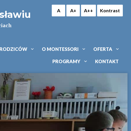
A
A+
A++
Kontrast
osławiu
ciach
 RODZICÓW
O MONTESSORI
OFERTA
PROGRAMY
KONTAKT