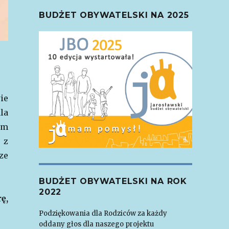
BUDŻET OBYWATELSKI NA 2025
ie
la
ym
 z
ze
BUDŻET OBYWATELSKI NA ROK
2022
ę,
Podziękowania dla Rodziców za każdy
oddany głos dla naszego projektu