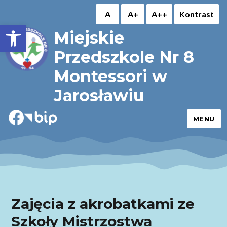
A
A+
A++
Kontrast
Otwórz pasek narzędzi
Miejskie
Przedszkole Nr 8
Montessori w
Jarosławiu
MENU
Zajęcia z akrobatkami ze
Szkoły Mistrzostwa