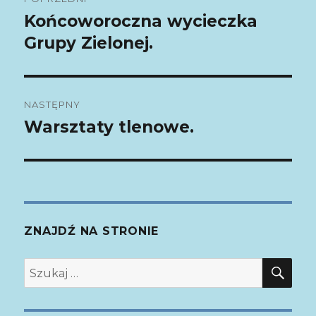
wpisu
Końcoworoczna wycieczka
Poprzedni
Grupy Zielonej.
wpis:
NASTĘPNY
Warsztaty tlenowe.
Następny
wpis:
ZNAJDŹ NA STRONIE
SZ
Szukaj: