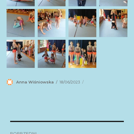
Autor
Anna Wiśniowska
Data
18/06/2023
publikacji
Nawigacja
POPRZEDNI