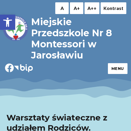
A
A+
A++
Kontrast
Otwórz pasek narzędzi
Miejskie
Przedszkole Nr 8
Montessori w
Jarosławiu
MENU
Warsztaty świateczne z
udziałem Rodziców.