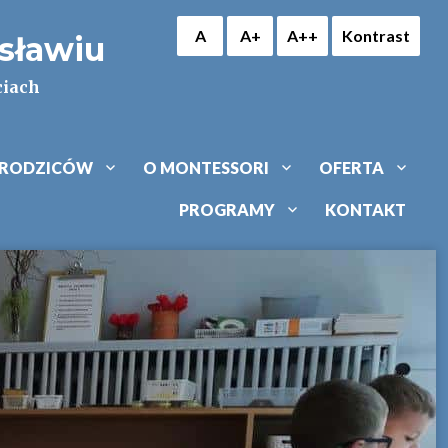
A
A+
A++
Kontrast
osławiu
ciach
 RODZICÓW
O MONTESSORI
OFERTA
PROGRAMY
KONTAKT