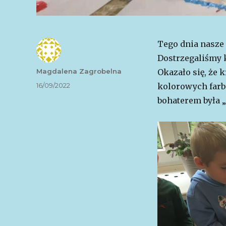
Tego dnia nasze
Dostrzegaliśmy k
Autor
Magdalena Zagrobelna
Okazało się, że
Data
16/09/2022
kolorowych far
publikacji
bohaterem była „