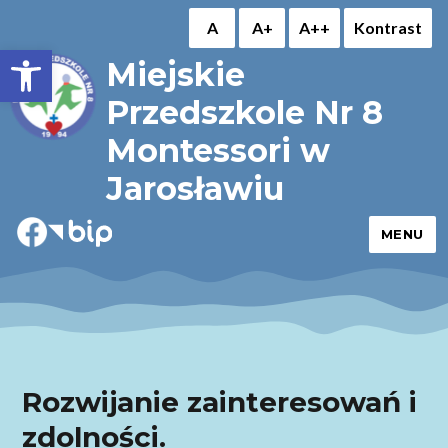
A
A+
A++
Kontrast
Otwórz pasek narzędzi
Miejskie
Przedszkole Nr 8
Montessori w
Jarosławiu
MENU
Rozwijanie zainteresowań i
zdolności.