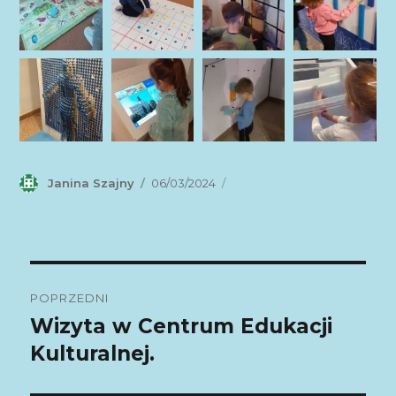
Autor
Janina Szajny
Data
06/03/2024
publikacji
Nawigacja
POPRZEDNI
wpisu
Wizyta w Centrum Edukacji
Poprzedni
Kulturalnej.
wpis: