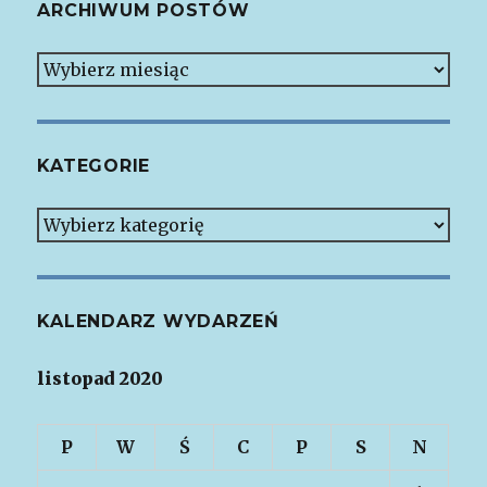
ARCHIWUM POSTÓW
Archiwum
postów
KATEGORIE
Kategorie
KALENDARZ WYDARZEŃ
listopad 2020
P
W
Ś
C
P
S
N