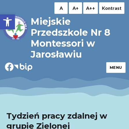
A
A+
A++
Kontrast
Otwórz pasek narzędzi
Miejskie
Przedszkole Nr 8
Montessori w
Jarosławiu
MENU
Tydzień pracy zdalnej w
grupie Zielonej