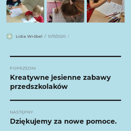
Autor
Lidia Wróbel
Data
10/11/2020
publikacji
Nawigacja
POPRZEDNI
wpisu
Kreatywne jesienne zabawy
Poprzedni
przedszkolaków
wpis:
NASTĘPNY
Dziękujemy za nowe pomoce.
Następny
wpis: